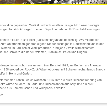
nnovation gepaart mit Qualität und funktionellem Design. Mit dieser Strategie
ösungen hat sich Artweger zu einem Top-Unternehmen für Duschabtrennungen
nehmen mit Sitz in Bad Ischl (Salzkammergut) und beschäftigt 250 Mitarbeiter,
. Zum Unternehmen gehören eigene Niederlassungen in Deutschland und in der
erden im Bad Ischler Werk produziert, rund jede Zweite wird exportiert.
, die Schweiz, die Beneluxstaaten, Frankreich, Polen und Ungarn.
 Artweger immer schon zusammen: Zum Beispiel 1923, am Beginn, als Artweger
. 1958 erobert der Ruck-Zuck-Wäschetrockner mit Scherenmechanismus Europa
Helfer in Heim und Garten.
Unternehmen kontinuierlich wachsen. 1975 kam die erste Duschabtrennung von
alette wurde seitdem um Bade- und Duschwannen aus Acryl und ein breit
ehend aus Dampfduschen und Whirlpools, erweitert.
/de