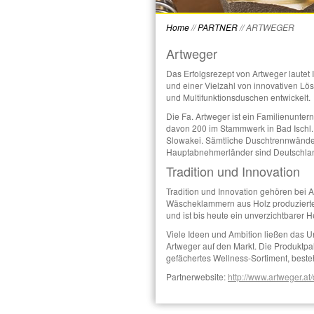
Home
//
PARTNER
//
ARTWEGER
Artweger
Das Erfolgsrezept von Artweger lautet I
und einer Vielzahl von innovativen L
und Multifunktionsduschen entwickelt.
Die Fa. Artweger ist ein Familienunter
davon 200 im Stammwerk in Bad Ischl
Slowakei. Sämtliche Duschtrennwände w
Hauptabnehmerländer sind Deutschland
Tradition und Innovation
Tradition und Innovation gehören bei
Wäscheklammern aus Holz produzierte
und ist bis heute ein unverzichtbarer 
Viele Ideen und Ambition ließen das 
Artweger auf den Markt. Die Produktp
gefächertes Wellness-Sortiment, best
Partnerwebsite:
http://www.artweger.at