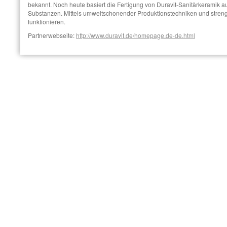
bekannt. Noch heute basiert die Fertigung von Duravit-Sanitärkeramik au
Substanzen. Mittels umweltschonender Produktionstechniken und strenge
funktionieren.
Partnerwebseite:
http://www.duravit.de/homepage.de-de.html